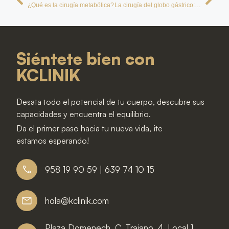
¿Qué es la cirugía metabólica?
La cirugía del globo gástrico: Pros y contras
Siéntete bien con
KCLINIK
Desata todo el potencial de tu cuerpo, descubre sus
capacidades y encuentra el equilibrio.
Da el primer paso hacia tu nueva vida, ¡te
estamos esperando!
958 19 90 59 | 639 74 10 15
hola@kclinik.com
Plaza Domenech, C. Trajano, 4, Local 1,