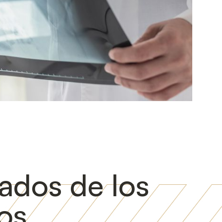
ados de los
os