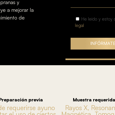
mpranas y
ye a mejorar la
uimiento de
He leído y estoy
legal
Preparación previa
Muestra requerid
e requerirse ayuno
Rayos X, Resonan
tar el uso de ciertos
Magnética, Tomogr