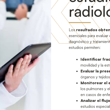
radiol
Los
resultados obten
esenciales para evaluar 
diagnóstico y tratamien
estudios permiten:
Identificar fra
movilidad y la est
Evaluar la pre
órganos y tejidos
Monitorear el 
los pulmones y e
en casos de enf
Analizar el flu
estudios especia