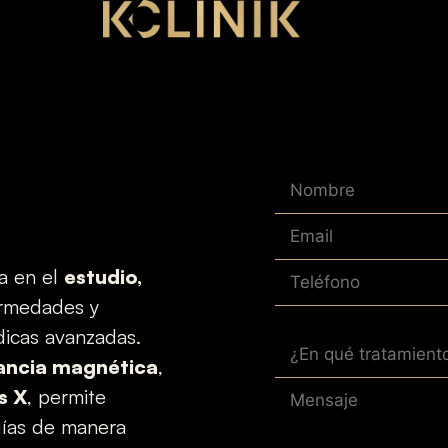
ra en el
estudio,
rmedades y
dicas avanzadas.
ancia magnética
,
s X
, permite
ogías de manera