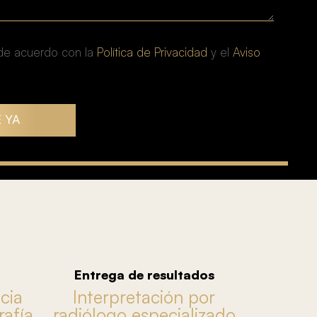
 de acuerdo con la
Política de Privacidad
y el
Aviso
a
Entrega de resultados
cia
Interpretación por
afía
radiólogo especializado