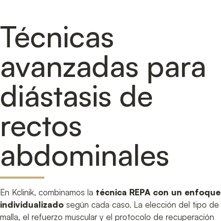
Técnicas
avanzadas para
diástasis de
rectos
abdominales
En Kclinik, combinamos la
técnica REPA con un enfoque
individualizado
según cada caso. La elección del tipo de
malla, el refuerzo muscular y el protocolo de recuperación