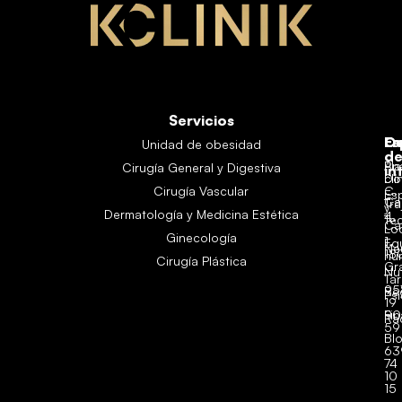
Servicios
Es
En
Co
Unidad de obesidad
d
Aná
Pl
Cirugía General y Digestiva
in
clí
Do
Cirugía Vascular
C.
Es
Ca
Tra
y
Dermatología y Medicina Estética
4,
Te
Ca
Lo
Ginecología
1,
Eq
Ne
18
hu
Cirugía Plástica
Gr
Nut
Tar
95
Re
Ps
19
Fi
90
Ra
59
Bl
63
74
10
15