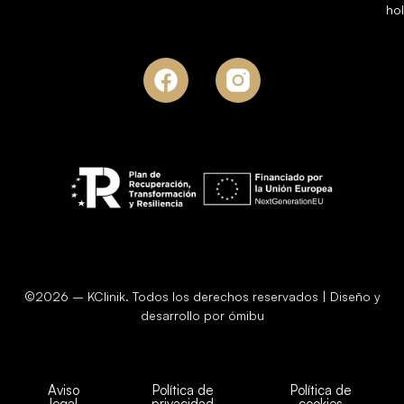
ho
©2026 – KClinik. Todos los derechos reservados | Diseño y
desarrollo por ómibu
Aviso
Política de
Política de
legal
privacidad
cookies