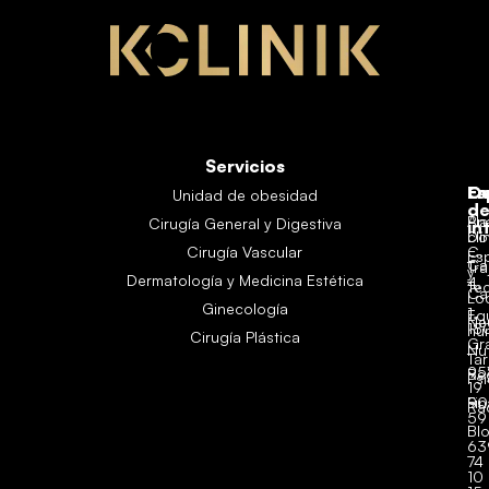
Servicios
Es
En
Co
Unidad de obesidad
d
Aná
Pl
Cirugía General y Digestiva
in
clí
Do
Cirugía Vascular
C.
Es
Ca
Tra
y
Dermatología y Medicina Estética
4,
Te
Ca
Lo
Ginecología
1,
Eq
Ne
18
hu
Cirugía Plástica
Gr
Nut
Tar
95
Re
Ps
19
Fi
90
Ra
59
Bl
63
74
10