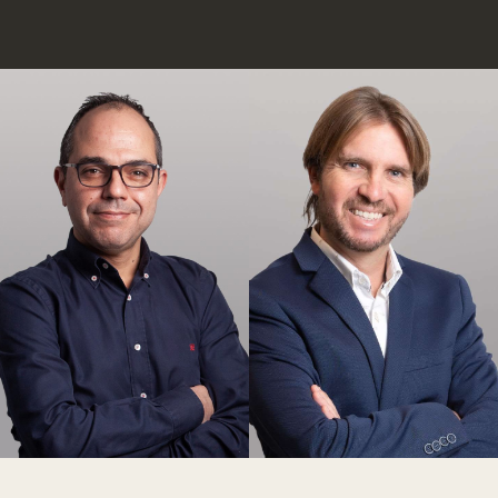
Dr. Karim
Muffak
Dr. Ricardo
Granero
Belda