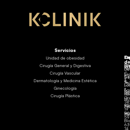
Servicios
Es
En
Co
Unidad de obesidad
d
Aná
Pl
Cirugía General y Digestiva
in
clí
Do
Cirugía Vascular
C.
Es
Ca
Tra
y
Dermatología y Medicina Estética
4,
Te
Ca
Lo
Ginecología
1,
Eq
Ne
18
hu
Cirugía Plástica
Gr
Nut
Tar
95
Re
Ps
19
Fi
90
Ra
59
Bl
63
74