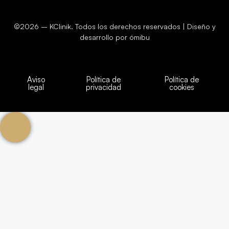
©2026 – KClinik. Todos los derechos reservados | Diseño y
desarrollo por ómibu
Aviso
Política de
Política de
legal
privacidad
cookies