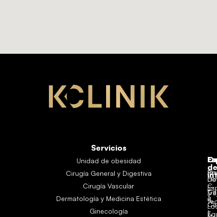
Servicios
Es
En
Co
Unidad de obesidad
d
Aná
Pl
Cirugía General y Digestiva
in
clí
Do
Cirugía Vascular
C.
Es
Ca
Tra
y
Dermatología y Medicina Estética
4,
Te
Ca
Lo
Ginecología
1,
Eq
Ne