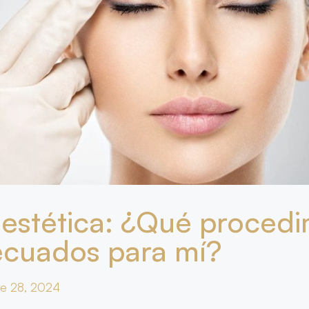
 estética: ¿Qué proced
ecuados para mí?
re 28, 2024