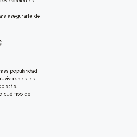
ores candidatos.
para asegurarte de
s
 más popularidad
revisaremos los
plastia,
ra qué tipo de