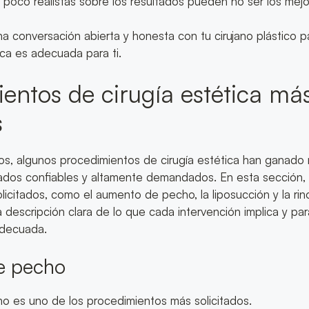
 poco realistas sobre los resultados pueden no ser los mej
na conversación abierta y honesta con tu cirujano plástico 
ica es adecuada para ti.
entos de cirugía estética má
s
ños, algunos procedimientos de cirugía estética han ganado
tados confiables y altamente demandados. En esta sección, 
licitados, como el aumento de pecho, la liposucción y la rino
descripción clara de lo que cada intervención implica y pa
adecuada.
e pecho
o es uno de los procedimientos más solicitados.