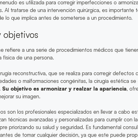
enudo es utilizada para corregir imperfecciones o armonizar
s. Al tratarse de una intervención quirúrgica, es importante 
de lo que implica antes de someterse a un procedimiento.
y objetivos
e refiere a una serie de procedimientos médicos que tiene
a física de una persona.
cirugía reconstructiva, que se realiza para corregir defectos
dades o malformaciones congénitas, la cirugía estética se
.
Su objetivo es armonizar y realzar la apariencia
, of
ejorar su imagen.
icos son los profesionales especializados en llevar a cabo e
izan técnicas avanzadas y personalizadas para cumplir con l
pre priorizando su salud y seguridad. Es fundamental consul
o antes de tomar cualquier decisión, ya que este puede prop