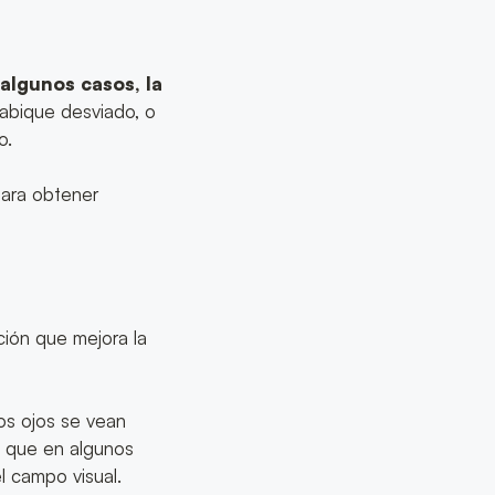
 algunos casos, la
tabique desviado, o
o.
para obtener
ción que mejora la
los ojos se vean
o que en algunos
 campo visual.