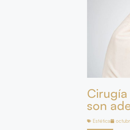
Cirugía
son ad
Estética
octub