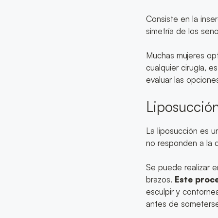
Consiste en la inser
simetría de los seno
Muchas mujeres opt
cualquier cirugía, e
evaluar las opcione
Liposucció
La liposucción es u
no responden a la di
Se puede realizar e
brazos.
Este proc
esculpir y contorne
antes de someterse