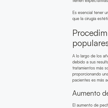
tienen expectativas
Es esencial tener u
que la cirugía estét
Procedimi
populare
A lo largo de los a
debido a sus resul
tratamientos más so
proporcionando una 
pacientes es más 
Aumento d
El aumento de pech